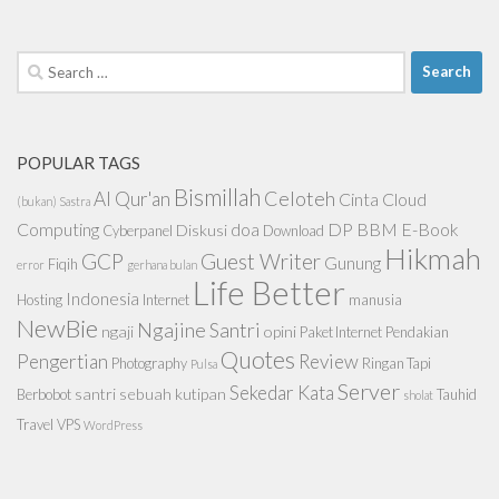
Search
for:
POPULAR TAGS
Bismillah
Celoteh
Al Qur'an
Cinta
Cloud
(bukan) Sastra
Computing
doa
DP BBM
E-Book
Diskusi
Cyberpanel
Download
Hikmah
GCP
Guest Writer
Gunung
Fiqih
error
gerhana bulan
Life Better
Indonesia
Hosting
Internet
manusia
NewBie
Ngajine Santri
ngaji
opini
Paket Internet
Pendakian
Quotes
Pengertian
Review
Photography
Ringan Tapi
Pulsa
Server
Sekedar Kata
santri
sebuah kutipan
Berbobot
Tauhid
sholat
Travel
VPS
WordPress