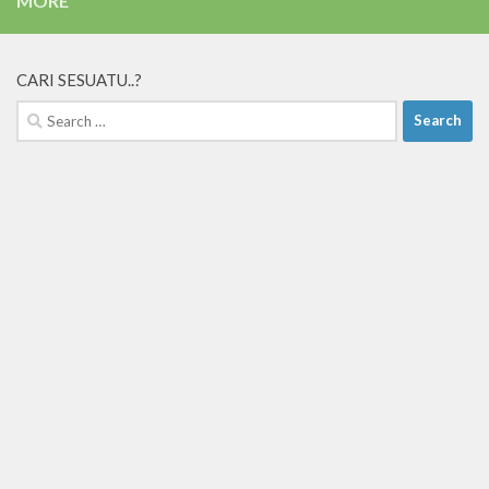
MORE
CARI SESUATU..?
Search
for: