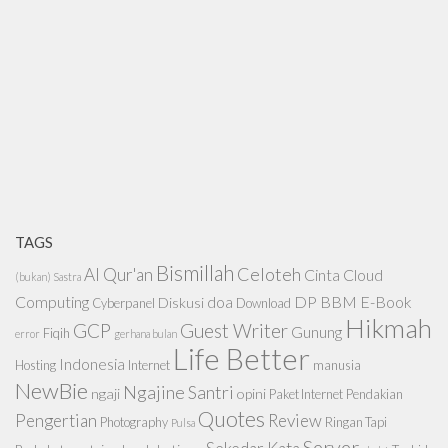
TAGS
Bismillah
Celoteh
Al Qur'an
Cinta
Cloud
(bukan) Sastra
Computing
doa
DP BBM
E-Book
Diskusi
Cyberpanel
Download
Hikmah
GCP
Guest Writer
Gunung
Fiqih
error
gerhana bulan
Life Better
Indonesia
Hosting
Internet
manusia
NewBie
Ngajine Santri
ngaji
opini
Paket Internet
Pendakian
Quotes
Pengertian
Review
Photography
Ringan Tapi
Pulsa
Server