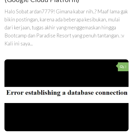
Halo Sobat ardan7779! Gimana kabar nih..? Maaf lama gak
bikin postingan, karena ada beberapa kesibukan, mulai
dari kerjaan, tugas akhir yang menggemaskan hingga
Bootcamp dan Paradise Resort yang penuh tantangan. :v
Kali ini saya...
3