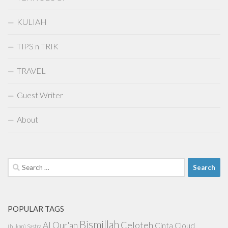
KULIAH
TIPS n TRIK
TRAVEL
Guest Writer
About
Search
for:
POPULAR TAGS
Bismillah
Celoteh
Al Qur'an
Cinta
Cloud
(bukan) Sastra