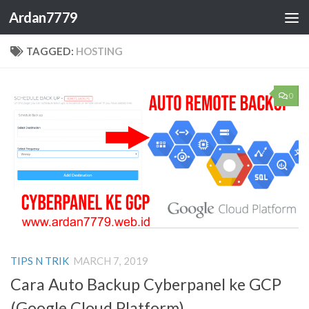
Ardan7779
Skip to content
TAGGED:
HOSTING
0
TIPS N TRIK
MARCH 7, 2019
Cara Auto Backup Cyberpanel ke GCP
(Google Cloud Platform)