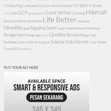
Computing
doa
DP BBM
E-Book
Diskusi
Cyberpanel
Download
Hikmah
GCP
Guest Writer
Gunung
Fiqih
error
gerhana bulan
Life Better
Indonesia
Hosting
Internet
manusia
NewBie
Ngajine Santri
ngaji
opini
Paket Internet
Pendakian
Quotes
Pengertian
Review
Photography
Ringan Tapi
Pulsa
Server
Sekedar Kata
santri
sebuah kutipan
Berbobot
Tauhid
sholat
Travel
VPS
WordPress
PUT YOUR AD HERE