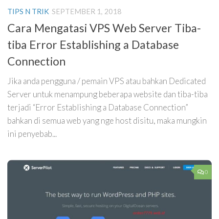
TIPS N TRIK
SEPTEMBER 1, 2018
Cara Mengatasi VPS Web Server Tiba-
tiba Error Establishing a Database
Connection
Jika anda pengguna / pemain VPS atau bahkan Dedicated
Server untuk menampung beberapa website dan tiba-tiba
terjadi “Error Establishing a Database Connection”
bahkan di semua web yang nge host disitu, maka mungkin
ini penyebab...
0