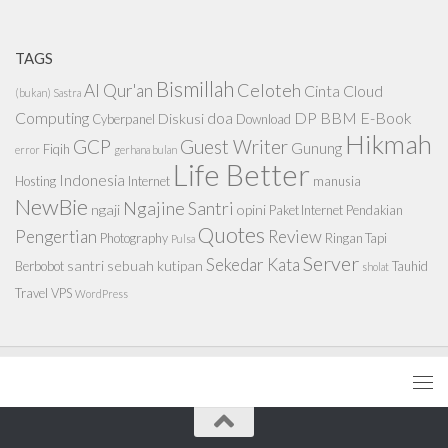
TAGS
Bismillah
Celoteh
Al Qur'an
Cinta
Cloud
(bukan) Sastra
Computing
doa
DP BBM
E-Book
Diskusi
Cyberpanel
Download
Hikmah
GCP
Guest Writer
Gunung
Fiqih
error
gerhana bulan
Life Better
Indonesia
Hosting
Internet
manusia
NewBie
Ngajine Santri
ngaji
opini
Paket Internet
Pendakian
Quotes
Pengertian
Review
Photography
Ringan Tapi
Pulsa
Server
Sekedar Kata
santri
sebuah kutipan
Berbobot
Tauhid
sholat
Travel
VPS
WordPress