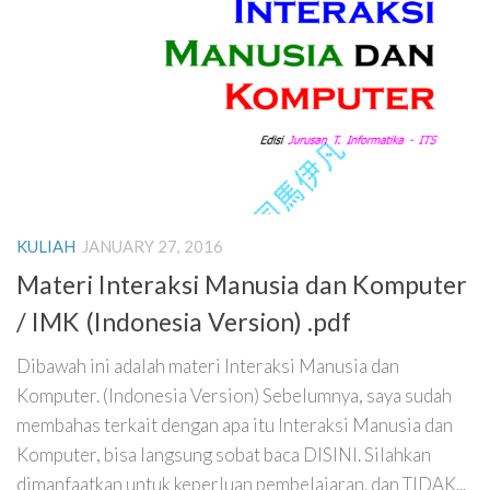
KULIAH
JANUARY 27, 2016
Materi Interaksi Manusia dan Komputer
/ IMK (Indonesia Version) .pdf
Dibawah ini adalah materi Interaksi Manusia dan
Komputer. (Indonesia Version) Sebelumnya, saya sudah
membahas terkait dengan apa itu Interaksi Manusia dan
Komputer, bisa langsung sobat baca DISINI. Silahkan
dimanfaatkan untuk keperluan pembelajaran. dan TIDAK...