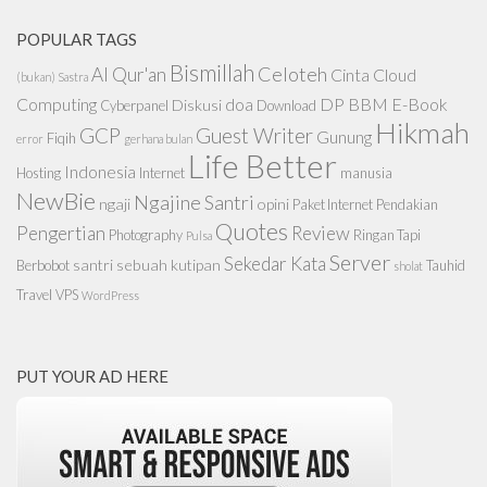
POPULAR TAGS
Bismillah
Celoteh
Al Qur'an
Cinta
Cloud
(bukan) Sastra
Computing
doa
DP BBM
E-Book
Diskusi
Cyberpanel
Download
Hikmah
GCP
Guest Writer
Gunung
Fiqih
error
gerhana bulan
Life Better
Indonesia
Hosting
Internet
manusia
NewBie
Ngajine Santri
ngaji
opini
Paket Internet
Pendakian
Quotes
Pengertian
Review
Photography
Ringan Tapi
Pulsa
Server
Sekedar Kata
santri
sebuah kutipan
Berbobot
Tauhid
sholat
Travel
VPS
WordPress
PUT YOUR AD HERE