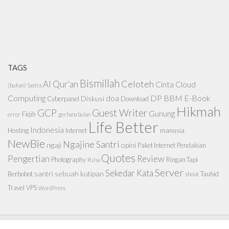
TAGS
Bismillah
Celoteh
Al Qur'an
Cinta
Cloud
(bukan) Sastra
Computing
doa
DP BBM
E-Book
Diskusi
Cyberpanel
Download
Hikmah
GCP
Guest Writer
Gunung
Fiqih
error
gerhana bulan
Life Better
Indonesia
Hosting
Internet
manusia
NewBie
Ngajine Santri
ngaji
opini
Paket Internet
Pendakian
Quotes
Pengertian
Review
Photography
Ringan Tapi
Pulsa
Server
Sekedar Kata
santri
sebuah kutipan
Berbobot
Tauhid
sholat
Travel
VPS
WordPress