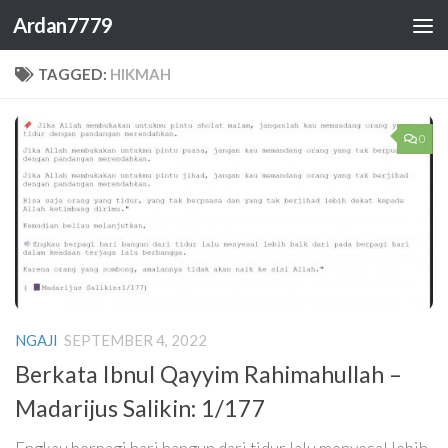
Ardan7779
Skip to content
TAGGED:
HIKMAH
0
NGAJI
SEPTEMBER 4, 2022
Berkata Ibnul Qayyim Rahimahullah –
Madarijus Salikin: 1/177