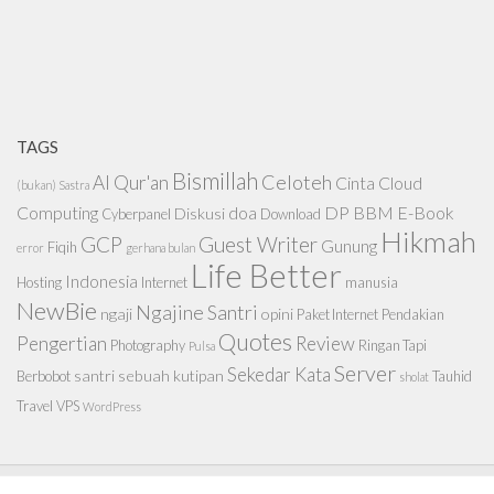
TAGS
Bismillah
Celoteh
Al Qur'an
Cinta
Cloud
(bukan) Sastra
Computing
doa
DP BBM
E-Book
Diskusi
Cyberpanel
Download
Hikmah
GCP
Guest Writer
Gunung
Fiqih
error
gerhana bulan
Life Better
Indonesia
Hosting
Internet
manusia
NewBie
Ngajine Santri
ngaji
opini
Paket Internet
Pendakian
Quotes
Pengertian
Review
Photography
Ringan Tapi
Pulsa
Server
Sekedar Kata
santri
sebuah kutipan
Berbobot
Tauhid
sholat
Travel
VPS
WordPress