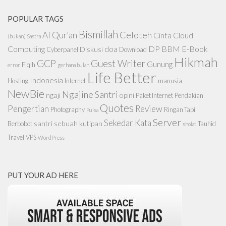
POPULAR TAGS
Bismillah
Celoteh
Al Qur'an
Cinta
Cloud
(bukan) Sastra
Computing
doa
DP BBM
E-Book
Diskusi
Cyberpanel
Download
Hikmah
GCP
Guest Writer
Gunung
Fiqih
error
gerhana bulan
Life Better
Indonesia
Hosting
Internet
manusia
NewBie
Ngajine Santri
ngaji
opini
Paket Internet
Pendakian
Quotes
Pengertian
Review
Photography
Ringan Tapi
Pulsa
Server
Sekedar Kata
santri
sebuah kutipan
Berbobot
Tauhid
sholat
Travel
VPS
WordPress
PUT YOUR AD HERE