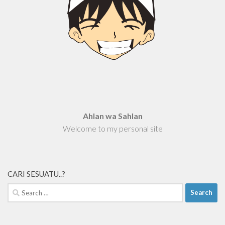
Ahlan wa Sahlan
Welcome to my personal site
CARI SESUATU..?
Search
for: