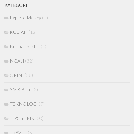
KATEGORI
Explore Malang
(1)
KULIAH
(13)
Kutipan Sastra
(1)
NGAJI
(32)
OPINI
(56)
SMK Bisa!
(2)
TEKNOLOGI
(7)
TIPS n TRIK
(30)
TRAVEL
(5)