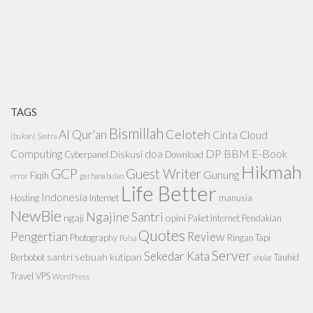
TAGS
Bismillah
Celoteh
Al Qur'an
Cinta
Cloud
(bukan) Sastra
Computing
doa
DP BBM
E-Book
Diskusi
Cyberpanel
Download
Hikmah
GCP
Guest Writer
Gunung
Fiqih
error
gerhana bulan
Life Better
Indonesia
Hosting
Internet
manusia
NewBie
Ngajine Santri
ngaji
opini
Paket Internet
Pendakian
Quotes
Pengertian
Review
Photography
Ringan Tapi
Pulsa
Server
Sekedar Kata
santri
sebuah kutipan
Berbobot
Tauhid
sholat
Travel
VPS
WordPress