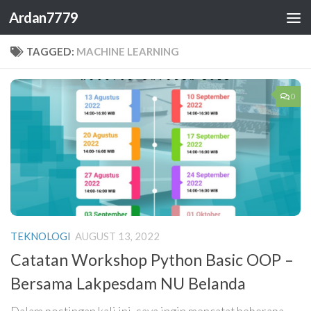
Ardan7779
Skip to content
TAGGED:
MACHINE LEARNING
0
TEKNOLOGI
AUGUST 13, 2022
Catatan Workshop Python Basic OOP –
Bersama Lakpesdam NU Belanda