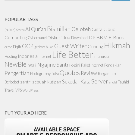
for:
POPULAR TAGS
Bismillah
Celoteh
Al Qur'an
Cinta
Cloud
(bukan) Sastra
Computing
doa
DP BBM
E-Book
Diskusi
Cyberpanel
Download
Hikmah
GCP
Guest Writer
Gunung
Fiqih
error
gerhana bulan
Life Better
Indonesia
Hosting
Internet
manusia
NewBie
Ngajine Santri
ngaji
opini
Paket Internet
Pendakian
Quotes
Pengertian
Review
Photography
Ringan Tapi
Pulsa
Server
Sekedar Kata
santri
sebuah kutipan
Berbobot
Tauhid
sholat
Travel
VPS
WordPress
PUT YOUR AD HERE