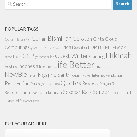
Search
for:
POPULAR TAGS
Bismillah
Celoteh
Al Qur'an
Cinta
Cloud
(bukan) Sastra
Computing
doa
DP BBM
E-Book
Diskusi
Cyberpanel
Download
Hikmah
GCP
Guest Writer
Gunung
Fiqih
error
gerhana bulan
Life Better
Indonesia
Hosting
Internet
manusia
NewBie
Ngajine Santri
ngaji
opini
Paket Internet
Pendakian
Quotes
Pengertian
Review
Photography
Ringan Tapi
Pulsa
Server
Sekedar Kata
santri
sebuah kutipan
Berbobot
Tauhid
sholat
Travel
VPS
WordPress
PUT YOUR AD HERE