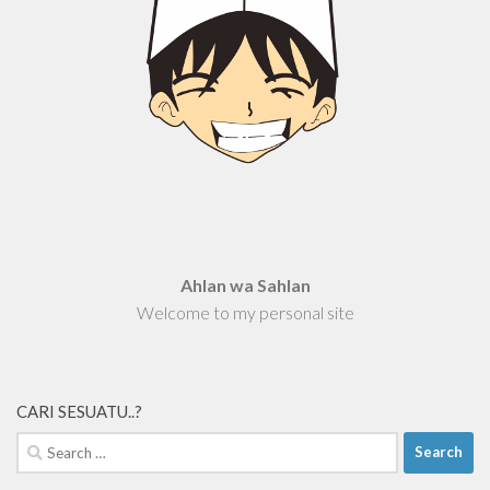
Ahlan wa Sahlan
Welcome to my personal site
CARI SESUATU..?
Search
for: