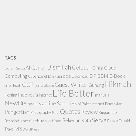
TAGS
Bismillah
Celoteh
Al Qur'an
Cinta
Cloud
(bukan) Sastra
Computing
doa
DP BBM
E-Book
Diskusi
Cyberpanel
Download
Hikmah
GCP
Guest Writer
Gunung
Fiqih
error
gerhana bulan
Life Better
Indonesia
Hosting
Internet
manusia
NewBie
Ngajine Santri
ngaji
opini
Paket Internet
Pendakian
Quotes
Pengertian
Review
Photography
Ringan Tapi
Pulsa
Server
Sekedar Kata
santri
sebuah kutipan
Berbobot
Tauhid
sholat
Travel
VPS
WordPress