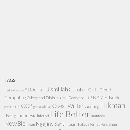
TAGS
Bismillah
Celoteh
Al Qur'an
Cinta
Cloud
(bukan) Sastra
Computing
doa
DP BBM
E-Book
Diskusi
Cyberpanel
Download
Hikmah
GCP
Guest Writer
Gunung
Fiqih
error
gerhana bulan
Life Better
Indonesia
Hosting
Internet
manusia
NewBie
Ngajine Santri
ngaji
opini
Paket Internet
Pendakian