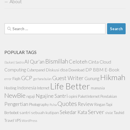
About
Search
for:
POPULAR TAGS
Bismillah
Celoteh
Al Qur'an
Cinta
Cloud
(bukan) Sastra
Computing
doa
DP BBM
E-Book
Diskusi
Cyberpanel
Download
Hikmah
GCP
Guest Writer
Gunung
Fiqih
error
gerhana bulan
Life Better
Indonesia
Hosting
Internet
manusia
NewBie
Ngajine Santri
ngaji
opini
Paket Internet
Pendakian
Quotes
Pengertian
Review
Photography
Ringan Tapi
Pulsa
Server
Sekedar Kata
santri
sebuah kutipan
Berbobot
Tauhid
sholat
Travel
VPS
WordPress