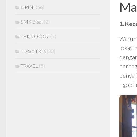
Ma
OPINI
(56)
SMK Bisa!
(2)
1. Ked
TEKNOLOGI
(7)
Warung
lokasi
TIPS n TRIK
(30)
dengan
TRAVEL
(5)
berbag
penyaj
ngopi