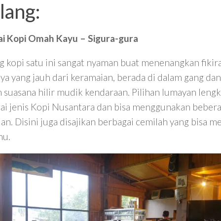
lang:
ai Kopi Omah Kayu – Sigura-gura
 kopi satu ini sangat nyaman buat menenangkan fikir
nya yang jauh dari keramaian, berada di dalam gang da
 suasana hilir mudik kendaraan. Pilihan lumayan leng
ai jenis Kopi Nusantara dan bisa menggunakan beber
ian. Disini juga disajikan berbagai cemilah yang bisa
mu.