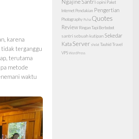
Ngajine Santri
opini
Paket
Pengertian
Internet
Pendakian
Quotes
Photography
Pulsa
Review
Ringan Tapi Berbobot
Sekedar
santri
sebuah kutipan
an, karena
Server
Kata
Tauhid
Travel
sholat
n tidak terganggu
VPS
WordPress
kap, terutama
apa metode
 menemani waktu