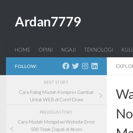
Skip to content
Ardan7779
HOME
OPINI
NGAJI
TEKNOLOGI
KUL
EXPLO
FOLLOW:
NEXT STORY
Wa
Cara Paling Mudah Kompres Gambar
Untuk WEB di Corel Draw
No
PREVIOUS STORY
Cara Mudah Mengatasi Website Error
Ma
500 Tidak Dapat di Akses