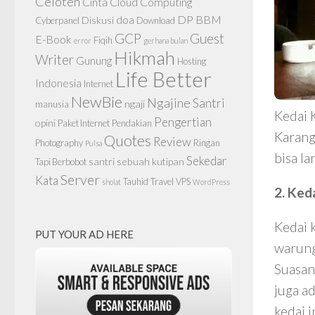
Celoteh
Cinta
Cloud Computing
doa
DP BBM
Diskusi
Cyberpanel
Download
GCP
Guest
E-Book
Fiqih
error
gerhana bulan
Hikmah
Writer
Gunung
Hosting
Life Better
Indonesia
Internet
NewBie
Ngajine Santri
ngaji
manusia
Kedai 
Pengertian
opini
Paket Internet
Pendakian
Karang
Quotes
Review
Photography
Ringan
Pulsa
bisa l
Sekedar
santri
sebuah kutipan
Tapi Berbobot
Server
Kata
Tauhid
Travel
VPS
sholat
WordPress
2. Keda
Kedai 
PUT YOUR AD HERE
warung
Suasan
juga a
kedai i