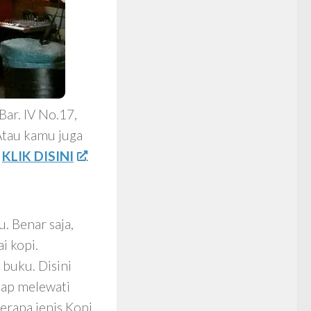
Bar. IV No.17,
Atau kamu juga
n
KLIK DISINI
.
. Benar saja,
i kopi.
buku. Disini
iap melewati
berapa jenis Kopi