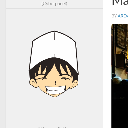
(Cyberpanel)
BY
ARD