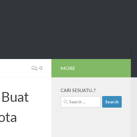
0
MORE
CARI SESUATU..?
 Buat
Search
for:
ota