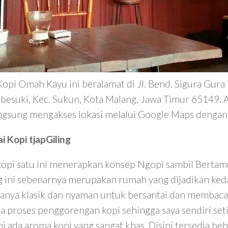
Kopi Omah Kayu ini beralamat di Jl. Bend. Sigura Gura 
besuki, Kec. Sukun, Kota Malang, Jawa Timur 65149. 
angsung mengakses lokasi melalui Google Maps denga
i Kopi tjapGiling
kopi satu ini menerapkan konsep Ngopi sambil Bertamu
 ini sebenarnya merupakan rumah yang dijadikan keda
anya klasik dan nyaman untuk bersantai dan membaca 
da proses penggorengan kopi sehingga saya sendiri set
ni ada aroma kopi yang sangat khas. Disini tersedia be