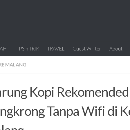
IAH
TIPS n TRIK
TRAVEL
Guest Writer
About
RE MALANG
rung Kopi Rekomended
ngkrong Tanpa Wifi di K
lang