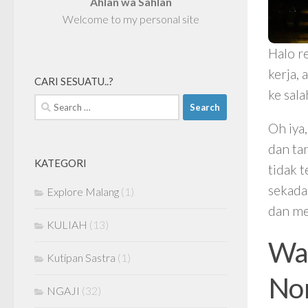
Ahlan wa Sahlan
Welcome to my personal site
Halo r
kerja,
CARI SESUATU..?
ke sala
Search
for:
Oh iya
dan ta
KATEGORI
tidak 
sekada
Explore Malang
(1)
dan me
KULIAH
(13)
Wa
Kutipan Sastra
(1)
Non
NGAJI
(32)