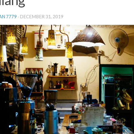
AN 7779
·
DECEMBER 31, 2019