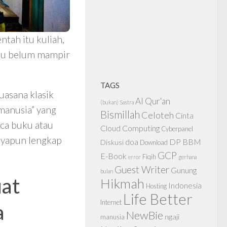
ntah itu kuliah,
alau belum mampir
TAGS
uasana klasik
Al Qur'an
(bukan) Sastra
manusia” yang
Bismillah
Celoteh
Cinta
ca buku atau
Cloud Computing
Cyberpanel
nyapun lengkap
doa
DP BBM
Diskusi
Download
GCP
E-Book
Fiqih
error
gerhana
Guest Writer
Gunung
bulan
at
Hikmah
Indonesia
Hosting
Life Better
Internet
a
NewBie
ngaji
manusia