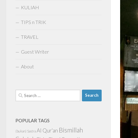
KULIAH
TIPS n TRIK
TRAVEL
Guest Writer
About
Search
for:
POPULAR TAGS
Bismillah
Al Qur'an
(bukan) Sastra