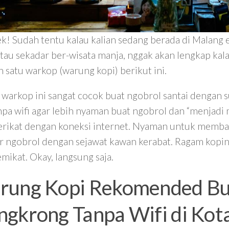
ek! Sudah tentu kalau kalian sedang berada di Malang e
 atau sekadar ber-wisata manja, nggak akan lengkap k
h satu warkop (warung kopi) berikut ini.
, warkop ini sangat cocok buat ngobrol santai dengan s
npa wifi agar lebih nyaman buat ngobrol dan “menjadi 
terikat dengan koneksi internet. Nyaman untuk memba
r ngobrol dengan sejawat kawan kerabat. Ragam kopi
mikat. Okay, langsung saja.
rung Kopi Rekomended Bu
gkrong Tanpa Wifi di Kot