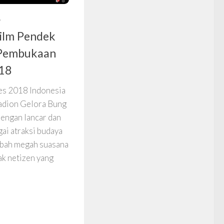
8
ilm Pendek
 Pembukaan
18
s 2018 Indonesia
tadion Gelora Bung
dengan lancar dan
gai atraksi budaya
bah megah suasana
ak netizen yang