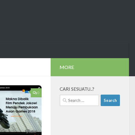
MORE
CARI SESUATU..?
0
Search
for: