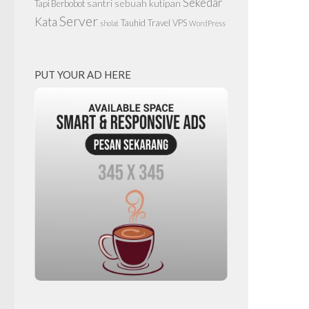
Sekedar
santri
sebuah kutipan
Tapi Berbobot
Server
Kata
Tauhid
Travel
VPS
sholat
WordPress
PUT YOUR AD HERE