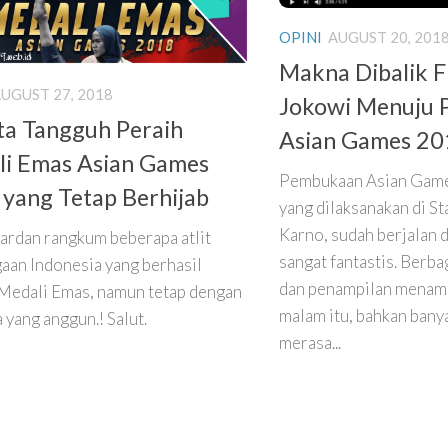
OPINI
AUGUST 20, 201
Makna Dibalik F
UGUST 27, 2018
Jokowi Menuju
a Tangguh Peraih
Asian Games 20
li Emas Asian Games
Pembukaan Asian Game
yang Tetap Berhijab
yang dilaksanakan di S
Karno, sudah berjalan 
 ardan rangkum beberapa atlit
sangat fantastis. Berba
aan Indonesia yang berhasil
dan penampilan menam
Medali Emas, namun tetap dengan
malam itu, bahkan bany
 yang anggun.! Salut.
merasa...