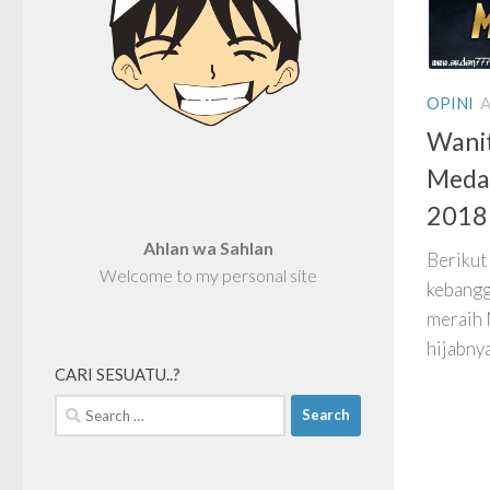
OPINI
A
Wanit
Meda
2018 
Ahlan wa Sahlan
Berikut
Welcome to my personal site
kebangg
meraih 
hijabnya
CARI SESUATU..?
Search
for: