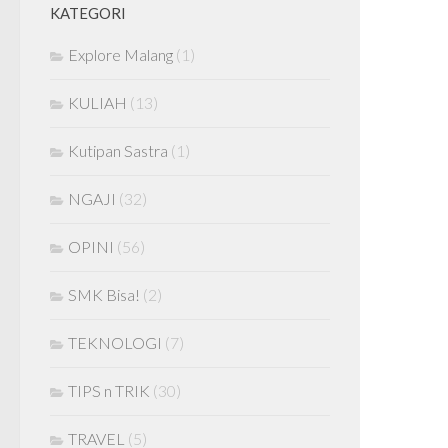
KATEGORI
Explore Malang
(1)
KULIAH
(13)
Kutipan Sastra
(1)
NGAJI
(32)
OPINI
(56)
SMK Bisa!
(2)
TEKNOLOGI
(7)
TIPS n TRIK
(30)
TRAVEL
(5)