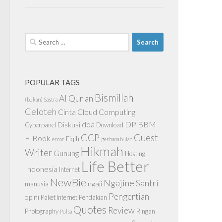
Search
for:
POPULAR TAGS
Bismillah
Al Qur'an
(bukan) Sastra
Celoteh
Cinta
Cloud Computing
doa
DP BBM
Diskusi
Cyberpanel
Download
GCP
Guest
E-Book
Fiqih
error
gerhana bulan
Hikmah
Writer
Gunung
Hosting
Life Better
Indonesia
Internet
NewBie
Ngajine Santri
ngaji
manusia
Pengertian
opini
Paket Internet
Pendakian
Quotes
Review
Photography
Ringan
Pulsa