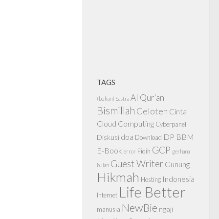
TAGS
Al Qur'an
(bukan) Sastra
Bismillah
Celoteh
Cinta
Cloud Computing
Cyberpanel
doa
DP BBM
Diskusi
Download
GCP
E-Book
Fiqih
error
gerhana
Guest Writer
Gunung
bulan
Hikmah
Indonesia
Hosting
Life Better
Internet
NewBie
ngaji
manusia