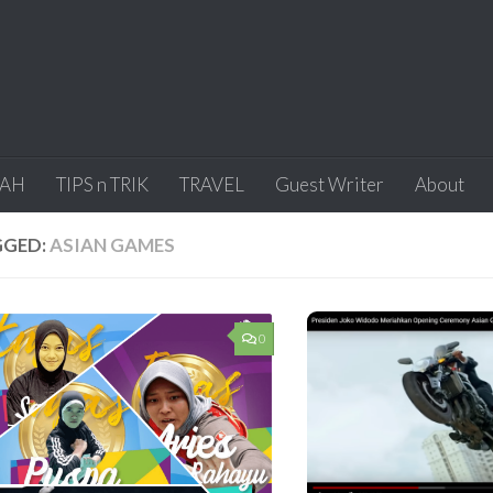
IAH
TIPS n TRIK
TRAVEL
Guest Writer
About
GGED:
ASIAN GAMES
0