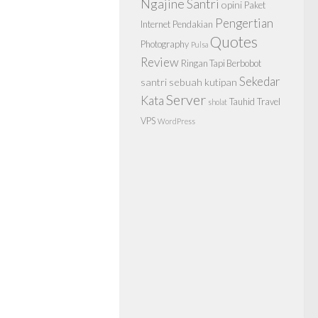
Ngajine Santri
opini
Paket
Pengertian
Internet
Pendakian
Quotes
Photography
Pulsa
Review
Ringan Tapi Berbobot
Sekedar
santri
sebuah kutipan
Server
Kata
Tauhid
Travel
sholat
VPS
WordPress