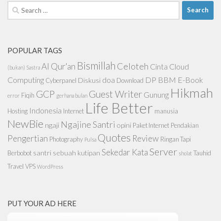
Search
for:
POPULAR TAGS
Bismillah
Celoteh
Al Qur'an
Cinta
Cloud
(bukan) Sastra
Computing
doa
DP BBM
E-Book
Diskusi
Cyberpanel
Download
Hikmah
GCP
Guest Writer
Gunung
Fiqih
error
gerhana bulan
Life Better
Indonesia
Hosting
Internet
manusia
NewBie
Ngajine Santri
ngaji
opini
Paket Internet
Pendakian
Quotes
Pengertian
Review
Photography
Ringan Tapi
Pulsa
Server
Sekedar Kata
santri
sebuah kutipan
Berbobot
Tauhid
sholat
Travel
VPS
WordPress
PUT YOUR AD HERE