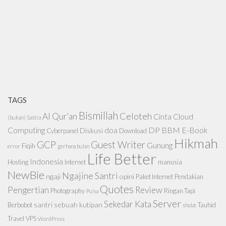
TAGS
Bismillah
Celoteh
Al Qur'an
Cinta
Cloud
(bukan) Sastra
Computing
doa
DP BBM
E-Book
Diskusi
Cyberpanel
Download
Hikmah
GCP
Guest Writer
Gunung
Fiqih
error
gerhana bulan
Life Better
Indonesia
Hosting
Internet
manusia
NewBie
Ngajine Santri
ngaji
opini
Paket Internet
Pendakian
Quotes
Pengertian
Review
Photography
Ringan Tapi
Pulsa
Server
Sekedar Kata
santri
sebuah kutipan
Berbobot
Tauhid
sholat
Travel
VPS
WordPress