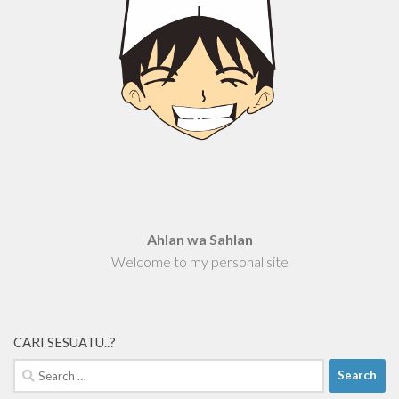
Ahlan wa Sahlan
Welcome to my personal site
CARI SESUATU..?
Search
for: