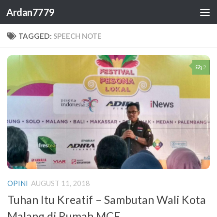
Ardan7779
Skip to content
TAGGED:
SPEECH NOTE
2
OPINI
AUGUST 11, 2018
Tuhan Itu Kreatif – Sambutan Wali Kota
Malang di Rumah MCF