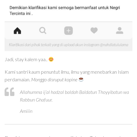
Klarifikasi dari pihak terkait yang di upload akun instagram @nahdlatululama
Jadi, stay kalem yaa..
Kami santri kaum penuntut ilmu, ilmu yang menebarkan Islam
perdamaian.
Monggo disruput kopine
Allahumma ij’al hadzal baldah Baldatun Thoyyibatun wa
Rabbun Ghafuur.
Amiiin