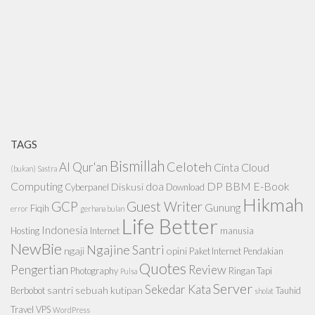
TAGS
Bismillah
Celoteh
Al Qur'an
Cinta
Cloud
(bukan) Sastra
Computing
doa
DP BBM
E-Book
Diskusi
Cyberpanel
Download
Hikmah
GCP
Guest Writer
Gunung
Fiqih
error
gerhana bulan
Life Better
Indonesia
Hosting
Internet
manusia
NewBie
Ngajine Santri
ngaji
opini
Paket Internet
Pendakian
Quotes
Pengertian
Review
Photography
Ringan Tapi
Pulsa
Server
Sekedar Kata
santri
sebuah kutipan
Berbobot
Tauhid
sholat
Travel
VPS
WordPress