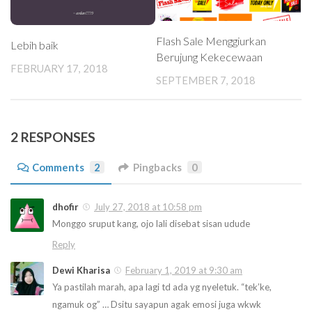
Flash Sale Menggiurkan
Lebih baik
Berujung Kekecewaan
FEBRUARY 17, 2018
SEPTEMBER 7, 2018
2 RESPONSES
Comments
2
Pingbacks
0
dhofir
July 27, 2018 at 10:58 pm
Monggo sruput kang, ojo lali disebat sisan udude
Reply
Dewi Kharisa
February 1, 2019 at 9:30 am
Ya pastilah marah, apa lagi td ada yg nyeletuk. “tek’ke,
ngamuk og” … Dsitu sayapun agak emosi juga wkwk