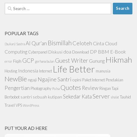
Search
for:
POPULAR TAGS
Bismillah
Celoteh
Al Qur'an
Cinta
Cloud
(bukan) Sastra
Computing
doa
DP BBM
E-Book
Diskusi
Cyberpanel
Download
Hikmah
GCP
Guest Writer
Gunung
Fiqih
error
gerhana bulan
Life Better
Indonesia
Hosting
Internet
manusia
NewBie
Ngajine Santri
ngaji
opini
Paket Internet
Pendakian
Quotes
Pengertian
Review
Photography
Ringan Tapi
Pulsa
Server
Sekedar Kata
santri
sebuah kutipan
Berbobot
Tauhid
sholat
Travel
VPS
WordPress
PUT YOUR AD HERE