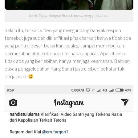
Santri Ngopi dengan Brimob pasca penggeledahan.
Selain itu, terkait video yang mengundang banyak respon
tersebut juga sudah diklarifikasi pihak terkait bahwa tidak ada
yang perlu dibesar-besarkan, apalagi sampai menimbulkan
permusuhan atau kebencian terhadap aparat. Aparat disini
tidak ada yang berlebihan, hanya menjaga keamanan. Bahkan,
pasca penggeledahan Kang Santri justru diberi bekal untuk
perjalanan.