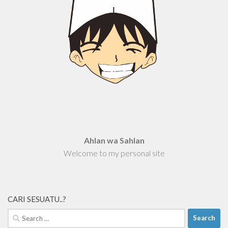
Ahlan wa Sahlan
Welcome to my personal site
CARI SESUATU..?
Search
for: