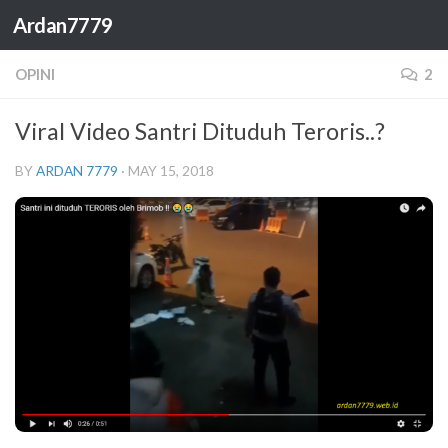
Ardan7779
Skip to content
OPINI
2
Viral Video Santri Dituduh Teroris..?
BY
ARDAN 7779
·
MAY 15, 2018