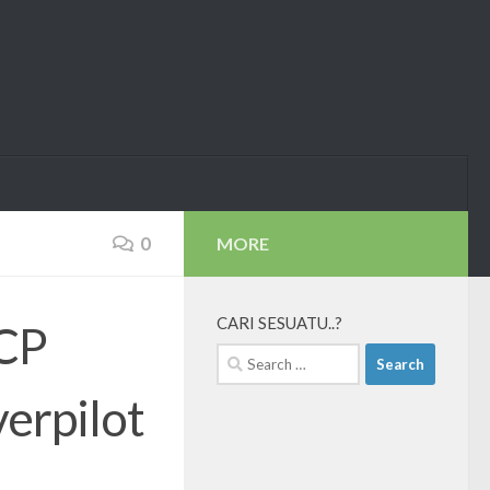
0
MORE
CARI SESUATU..?
GCP
Search
for:
erpilot