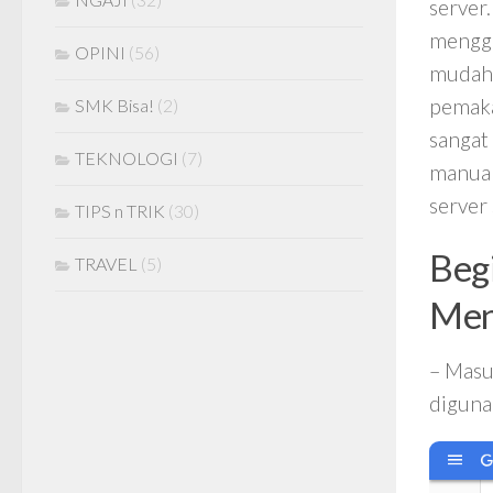
server
menggun
OPINI
(56)
mudah,
pemaka
SMK Bisa!
(2)
sangat
TEKNOLOGI
(7)
manual
server 
TIPS n TRIK
(30)
Beg
TRAVEL
(5)
Men
– Masu
diguna