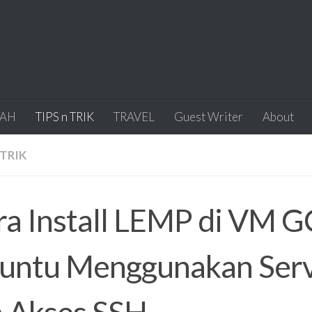
IAH
TIPS n TRIK
TRAVEL
Guest Writer
About
 TRIK
ra Install LEMP di VM 
untu Menggunakan Serv
a Akses SSH