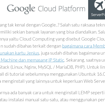
yang tak kenal dengan Google..? Salah satu raksasa tekn
miliki sekian banyak layanan yang bisa diandalkan. Sal
nnya yaitu Cloud Computing yang disebut Google Clou
n sudah dibahas terkait dengan
bagaimana cara Mem
nakan kartu Jenius
, juga sudah dibahas bagaimana u
l Machine dan memasang IP Static
. Sekarang, saatnya 
tack (Linux, Nginx, MySQL / MariaDB, PHP). Untuk li
tall di tutorial sebelumnya menggunakan Ubuntuk 16.0
a menginstall yang lainnya untuk keperluan Web Server
rnya ada banyak cara untuk menginstall LEMP seper
 atau instalasi manual satu-satu, atau menggunakan p