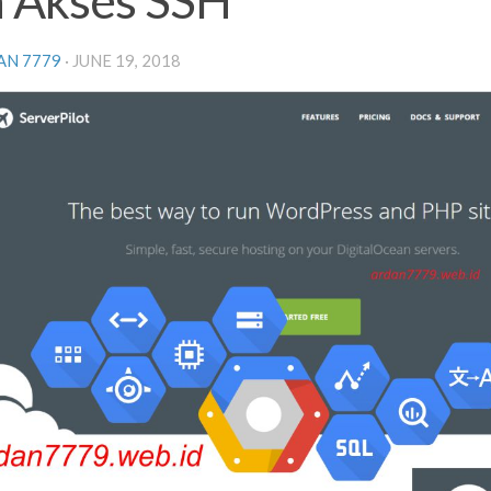
AN 7779
·
JUNE 19, 2018