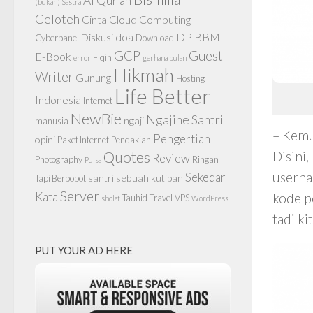
Al Qur'an
(bukan) Sastra
Celoteh
Cinta
Cloud Computing
doa
DP BBM
Diskusi
Cyberpanel
Download
GCP
Guest
E-Book
Fiqih
error
gerhana bulan
Hikmah
Writer
Gunung
Hosting
Life Better
Indonesia
Internet
NewBie
Ngajine Santri
ngaji
manusia
– Kemu
Pengertian
opini
Paket Internet
Pendakian
Quotes
Disini
Review
Photography
Ringan
Pulsa
userna
Sekedar
santri
sebuah kutipan
Tapi Berbobot
Server
Kata
kode p
Tauhid
Travel
VPS
sholat
WordPress
tadi ki
PUT YOUR AD HERE