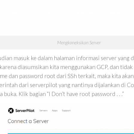
Mengkoneksikan Server
dian masuk ke dalam halaman informasi server yang 
, karena diasumsikan kita menggunakan GCP, dan tidak
me dan password root dari SSh terkait, maka kita ak
erintah dari serverpilot yang nantinya dijalankan di C
ta buka. Klik bagian “I Don’t have root password . . .”