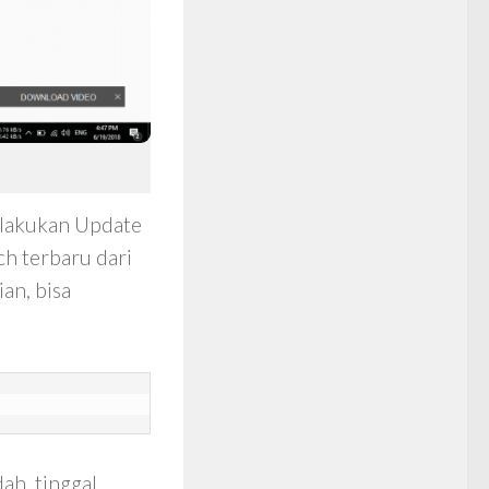
elakukan Update
h terbaru dari
an, bisa
h, tinggal