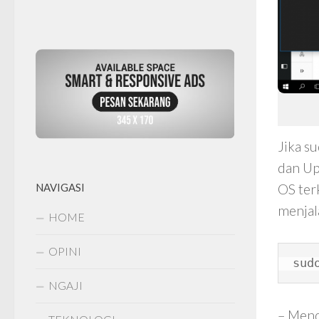
Jika s
dan Up
OS ter
NAVIGASI
menjal
HOME
OPINI
sud
NGAJI
– Mend