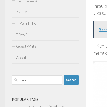
TEKNOLOGI
masuka
KULIAH
Jika su
TIPS n TRIK
Baca
TRAVEL
– Kemu
Guest Writer
mengko
About
Search
for:
POPULAR TAGS
Bismillah