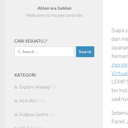
Ahlan wa Sahlan
Welcome to my personal site
Siapa 
dan me
CARI SESUATU..?
layana
Search
Kemari
for:
menggu
Virtua
KATEGORI
LEMP S
Explore Malang
(1)
terins
saatny
KULIAH
(13)
Sebena
Kutipan Sastra
(1)
Panel,
NGAJI
(32)