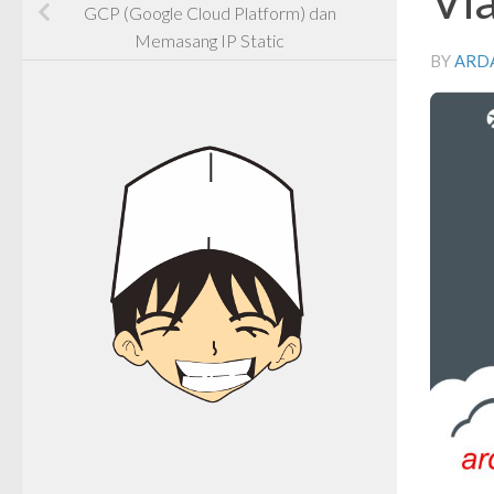
GCP (Google Cloud Platform) dan
Memasang IP Static
BY
ARD