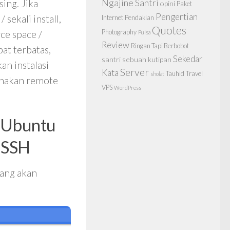
Ngajine Santri
ing. Jika
opini
Paket
Pengertian
sekali install,
Internet
Pendakian
Quotes
Photography
ce space /
Pulsa
Review
Ringan Tapi Berbobot
at terbatas,
Sekedar
santri
sebuah kutipan
an instalasi
Server
Kata
Tauhid
Travel
sholat
unakan remote
VPS
WordPress
P Ubuntu
 SSH
yang akan