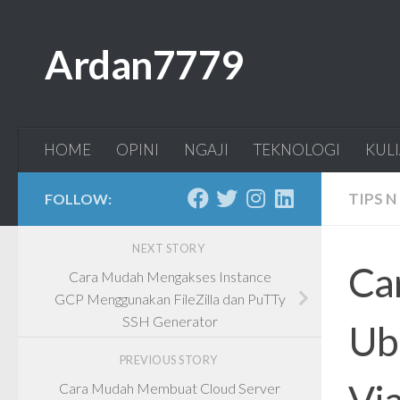
Skip to content
Ardan7779
HOME
OPINI
NGAJI
TEKNOLOGI
KUL
TIPS N
FOLLOW:
NEXT STORY
Ca
Cara Mudah Mengakses Instance
GCP Menggunakan FileZilla dan PuTTy
SSH Generator
Ub
PREVIOUS STORY
Vi
Cara Mudah Membuat Cloud Server