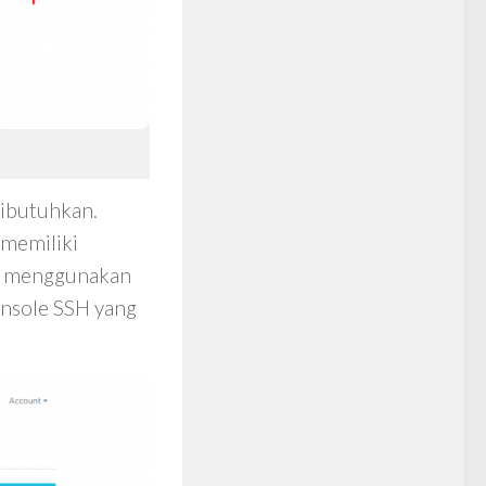
dibutuhkan.
 memiliki
an menggunakan
onsole SSH yang