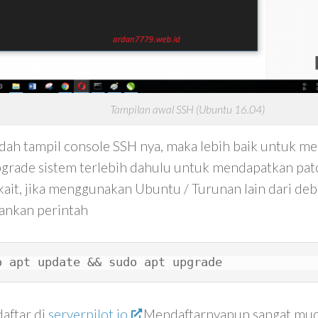
Tampilan awal SSH (Ubuntu 16.04)
udah tampil console SSH nya, maka lebih baik untuk m
grade sistem terlebih dahulu untuk mendapatkan patc
kait, jika menggunakan Ubuntu / Turunan lain dari debi
ankan perintah
o apt update && sudo apt upgrade
aftar di
serverpilot.io
Mendaftarnyapun sangat muda