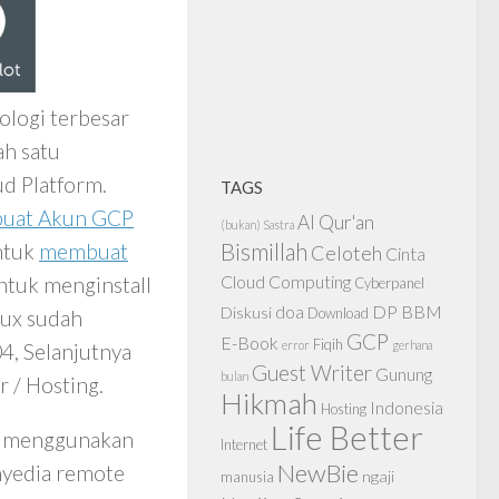
ologi terbesar
ah satu
d Platform.
TAGS
buat Akun GCP
Al Qur'an
(bukan) Sastra
Bismillah
ntuk
membuat
Celoteh
Cinta
Cloud Computing
untuk menginstall
Cyberpanel
doa
DP BBM
Diskusi
Download
nux sudah
GCP
E-Book
Fiqih
error
gerhana
4, Selanjutnya
Guest Writer
Gunung
bulan
 / Hosting.
Hikmah
Indonesia
Hosting
Life Better
ti menggunakan
Internet
NewBie
enyedia remote
ngaji
manusia