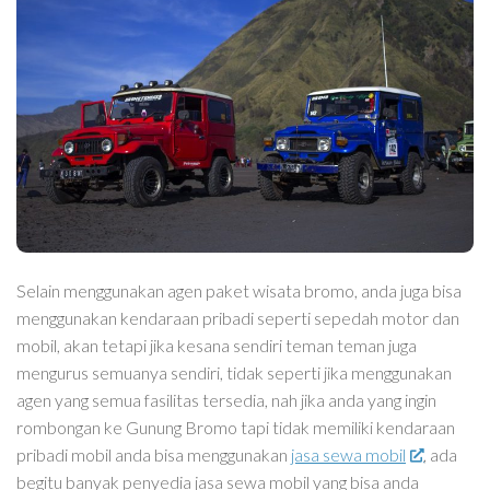
Selain menggunakan agen paket wisata bromo, anda juga bisa
menggunakan kendaraan pribadi seperti sepedah motor dan
mobil, akan tetapi jika kesana sendiri teman teman juga
mengurus semuanya sendiri, tidak seperti jika menggunakan
agen yang semua fasilitas tersedia, nah jika anda yang ingin
rombongan ke Gunung Bromo tapi tidak memiliki kendaraan
pribadi mobil anda bisa menggunakan
jasa sewa mobil
, ada
begitu banyak penyedia jasa sewa mobil yang bisa anda