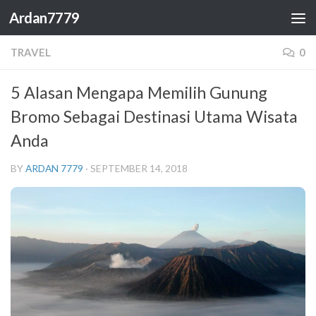
Ardan7779
Skip to content
TRAVEL
0
5 Alasan Mengapa Memilih Gunung
Bromo Sebagai Destinasi Utama Wisata
Anda
BY
ARDAN 7779
·
SEPTEMBER 14, 2018