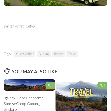
Writer: Afrizal Setyo
Tags:
Guest Writer
Gunung
Review
Travel
YOU MAY ALSO LIKE...
0
2
[galery] Foto Panorama
SunriseCamp Gunung
Sindoro