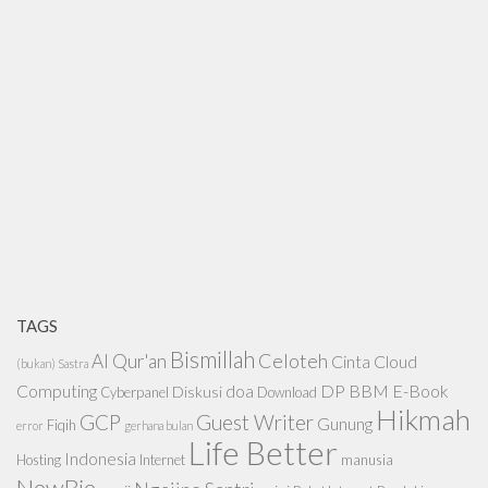
TAGS
Bismillah
Celoteh
Al Qur'an
Cinta
Cloud
(bukan) Sastra
Computing
doa
DP BBM
E-Book
Diskusi
Cyberpanel
Download
Hikmah
GCP
Guest Writer
Gunung
Fiqih
error
gerhana bulan
Life Better
Indonesia
Hosting
Internet
manusia
NewBie