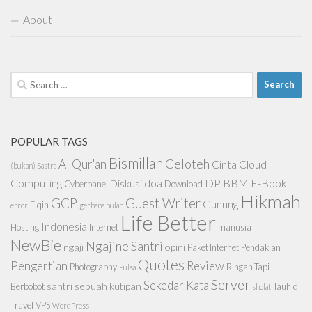
About
Search
for:
POPULAR TAGS
Bismillah
Celoteh
Al Qur'an
Cinta
Cloud
(bukan) Sastra
Computing
doa
DP BBM
E-Book
Diskusi
Cyberpanel
Download
Hikmah
GCP
Guest Writer
Gunung
Fiqih
error
gerhana bulan
Life Better
Indonesia
Hosting
Internet
manusia
NewBie
Ngajine Santri
ngaji
opini
Paket Internet
Pendakian
Quotes
Pengertian
Review
Photography
Ringan Tapi
Pulsa
Server
Sekedar Kata
santri
sebuah kutipan
Berbobot
Tauhid
sholat
Travel
VPS
WordPress