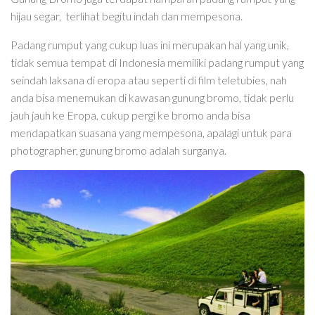
hijau segar, terlihat begitu indah dan mempesona.
Padang rumput yang cukup luas ini merupakan hal yang unik,
tidak semua tempat di Indonesia memiliki padang rumput yang
seindah laksana di eropa atau seperti di film teletubies, nah
anda bisa menemukan di kawasan gunung bromo, tidak perlu
jauh jauh ke Eropa, cukup pergi ke bromo anda bisa
mendapatkan suasana yang mempesona, apalagi untuk para
photographer, gunung bromo adalah surganya.